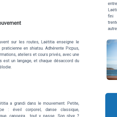
entre
Laëti
fini
ouvement
tren
autre
vent sur les routes, Laëtitia enseigne le
praticienne en shiatsu. Adhérente Picpus,
rmations, ateliers et cours privés, avec une
ps est un langage, et chaque désaccord du
élodie.
ëtitia a grandi dans le mouvement. Petite,
mpe : éveil corporel, danse classique,
rque, capoeira… tout y passe. Son rêve ?