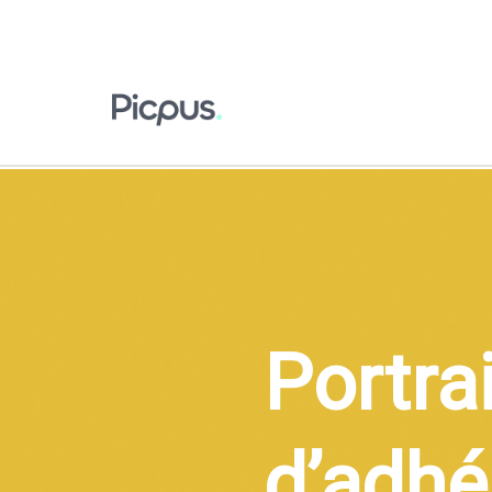
Portrai
d’adhé