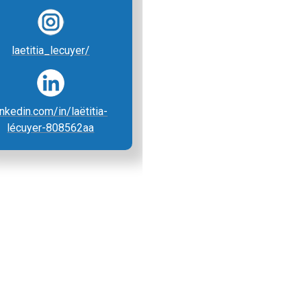
laetitia_lecuyer/
inkedin.com/in/laëtitia-
lécuyer-808562aa