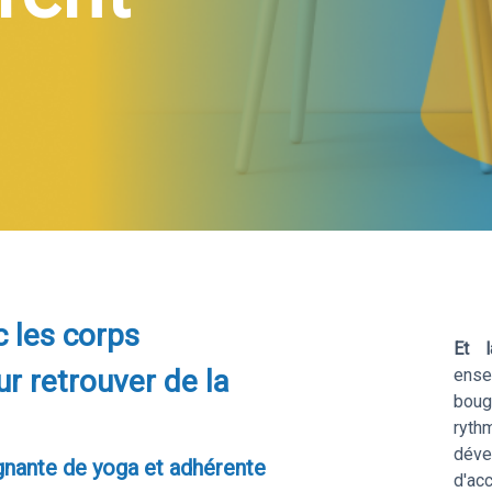
c les corps
Et 
r retrouver de la
ense
boug
rythm
dév
ignante de yoga et adhérente
d'a