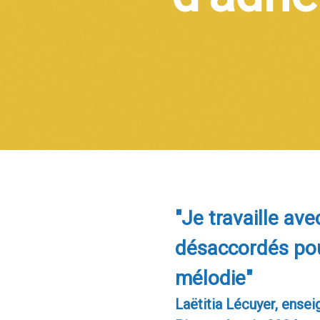
"Je travaille ave
désaccordés pou
mélodie"
Laëtitia Lécuyer, ense