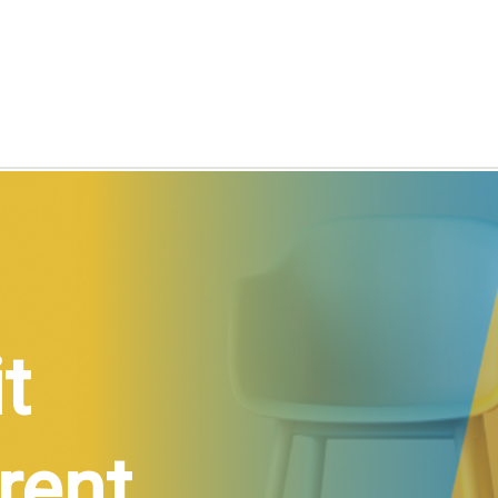
t
rent