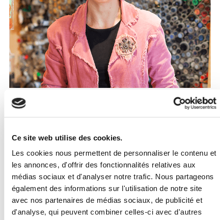
" Je m’investis pour défendre le
Ce site web utilise des cookies.
commerce de proximité et suis
Les cookies nous permettent de personnaliser le contenu et
devenue présidente de
les annonces, d'offrir des fonctionnalités relatives aux
médias sociaux et d'analyser notre trafic. Nous partageons
l’association des commerçants de
également des informations sur l'utilisation de notre site
avec nos partenaires de médias sociaux, de publicité et
mon quartier à Issy-les-
d'analyse, qui peuvent combiner celles-ci avec d'autres