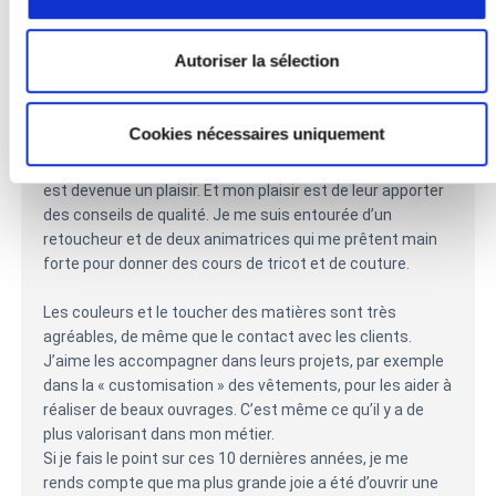
Étant issue d’une famille de commerçants, je n’ai pas eu
peur de me lancer. Je ressentais même une grande
Autoriser la sélection
excitation à l’idée de gérer ma propre entreprise, après
plusieurs années de salariat.
Cookies nécessaires uniquement
Il n’y a plus beaucoup de merceries aujourd’hui. C’est un
marché de niche. La couture, pour ceux qui la pratiquent,
est devenue un plaisir. Et mon plaisir est de leur apporter
des conseils de qualité. Je me suis entourée d’un
retoucheur et de deux animatrices qui me prêtent main
forte pour donner des cours de tricot et de couture.
Les couleurs et le toucher des matières sont très
agréables, de même que le contact avec les clients.
J’aime les accompagner dans leurs projets, par exemple
dans la « customisation » des vêtements, pour les aider à
réaliser de beaux ouvrages. C’est même ce qu’il y a de
plus valorisant dans mon métier.
Si je fais le point sur ces 10 dernières années, je me
rends compte que ma plus grande joie a été d’ouvrir une