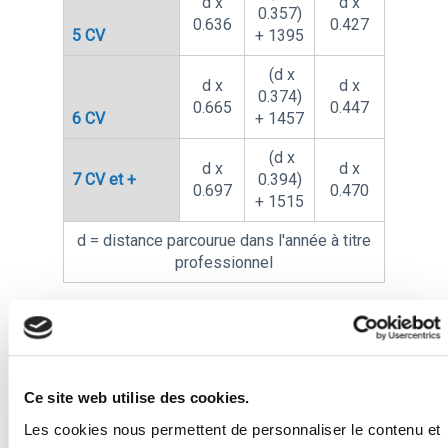
d x
d x
0.357)
0.636
0.427
5 CV
+ 1395
(d x
d x
d x
0.374)
0.665
0.447
6 CV
+ 1457
(d x
d x
d x
7 CV et +
0.394)
0.697
0.470
+ 1515
d = distance parcourue dans l'année à titre
professionnel
Exemple
Ce site web utilise des cookies.
En 2025, un contribuable a
Les cookies nous permettent de personnaliser le contenu et
parcouru avec une