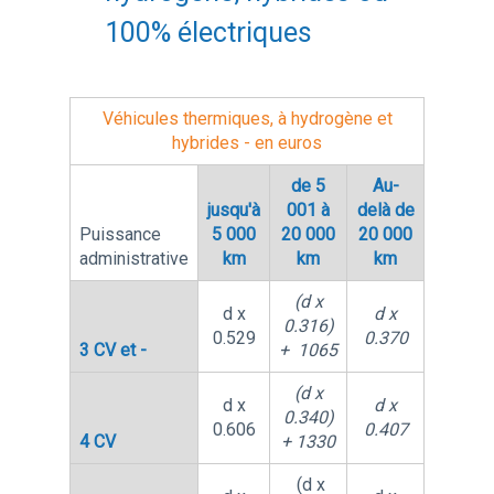
100% électriques
Véhicules thermiques, à hydrogène et
hybrides - en euros
de 5
Au-
jusqu'à
001 à
delà de
Puissance
5 000
20 000
20 000
administrative
km
km
km
(d x
d x
d x
0.316)
0.529
0.370
3 CV et -
+ 1065
(d x
d x
d x
0.340)
0.606
0.407
4 CV
+ 1330
(d x