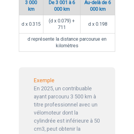
3 000
De 3 001 à 6
Au-delà de 6
km
000 km
000 km
(d x 0.079) +
d x 0.315
d x 0.198
711
d représente la distance parcourue en
kilomètres
Exemple
En 2025, un contribuable
ayant parcouru 3 500 km à
titre professionnel avec un
vélomoteur dont la
cylindrée est inférieure à 50
cm3, peut obtenir la