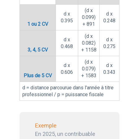
(d x
d x
d x
0.099)
0.395
0.248
1 ou 2 CV
+ 891
(d x
d x
d x
0.082)
0.468
0.275
3, 4, 5 CV
+ 1158
(d x
d x
d x
0.079)
0.606
0.343
Plus de 5 CV
+ 1583
d = distance parcourue dans l'année à titre
professionnel / p = puissance fiscale
Exemple
En 2025, un contribuable