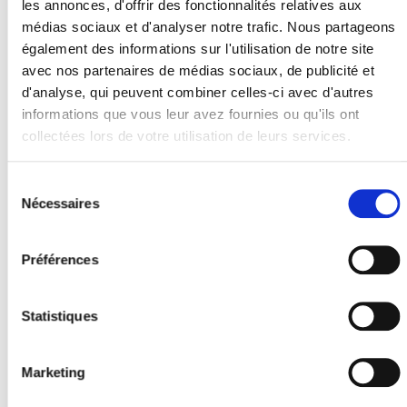
les annonces, d'offrir des fonctionnalités relatives aux
automobile de 6 CV une
médias sociaux et d'analyser notre trafic. Nous partageons
distance de 10 000 km à
également des informations sur l'utilisation de notre site
titre professionnel, la
avec nos partenaires de médias sociaux, de publicité et
déduction sera de : (10 000
d'analyse, qui peuvent combiner celles-ci avec d'autres
x 0,374) + 1457 = 5 197€.
informations que vous leur avez fournies ou qu'ils ont
Pour un parcours
collectées lors de votre utilisation de leurs services.
professionnel de 21 000 km
avec un seul véhicule de 6
Sélection
Nécessaires
du
CV, la déduction sera de : 21
consentement
000 x 0,447 = 9 387€.
Préférences
Précision
Lorsque vous utilisez à titre
Statistiques
professionnel plusieurs
véhicules, le barème doit
Marketing
être appliqué de façon
séparée pour chaque