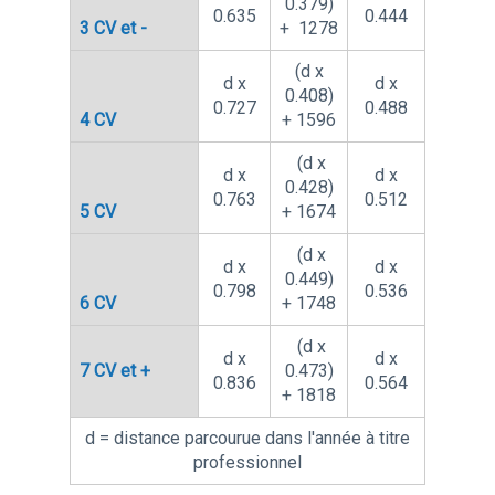
0.379)
0.635
0.444
3 CV et -
+ 1278
(d x
d x
d x
0.408)
0.727
0.488
4 CV
+ 1596
(d x
d x
d x
0.428)
0.763
0.512
5 CV
+ 1674
(d x
d x
d x
0.449)
0.798
0.536
6 CV
+ 1748
(d x
d x
d x
7 CV et +
0.473)
0.836
0.564
+ 1818
d = distance parcourue dans l'année à titre
professionnel