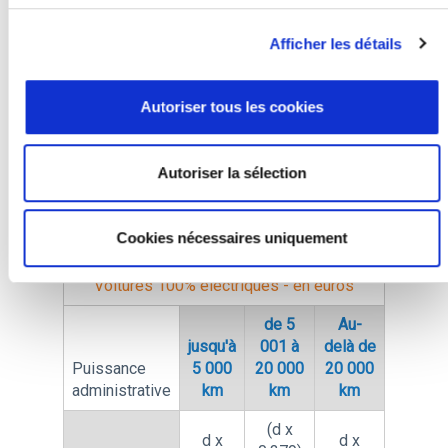
véhicule. Il ne doit donc pas
Afficher les détails
être fait masse des
kilomètres parcourus par
l’ensemble des véhicules
Autoriser tous les cookies
pour déterminer les frais
d’utilisation
Autoriser la sélection
correspondants.
Cookies nécessaires uniquement
Voitures 100% électriques - en euros
de 5
Au-
jusqu'à
001 à
delà de
Puissance
5 000
20 000
20 000
administrative
km
km
km
(d x
d x
d x