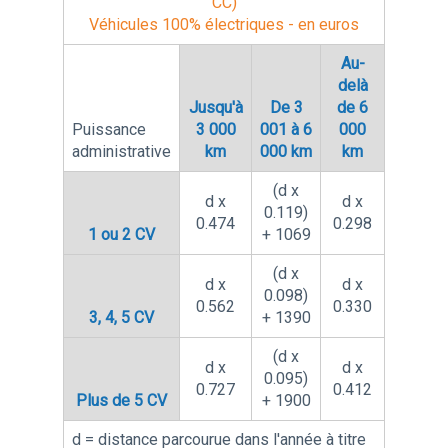
CC)
Véhicules 100% électriques - en euros
Au-
delà
Jusqu'à
De 3
de 6
Puissance
3 000
001 à 6
000
administrative
km
000 km
km
(d x
d x
d x
0.119)
0.474
0.298
1 ou 2 CV
+ 1069
(d x
d x
d x
0.098)
0.562
0.330
3, 4, 5 CV
+ 1390
(d x
d x
d x
0.095)
0.727
0.412
Plus de 5 CV
+ 1900
d = distance parcourue dans l'année à titre