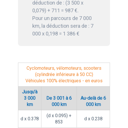
déduction de : (3 500 x
0,079) + 711 = 987 €.
Pour un parcours de 7 000
km, la déduction sera de : 7
000 x 0,198 = 1 386 €
Cyclomoteurs, vélomoteurs, scooters
(cylindrée inférieure à 50 CC)
Véhicules 100% électriques
- en euros
Jusqu'à
3 000
De 3 001 à 6
Au-delà de 6
km
000 km
000 km
(d x 0.095) +
d x 0.378
d x 0.238
853