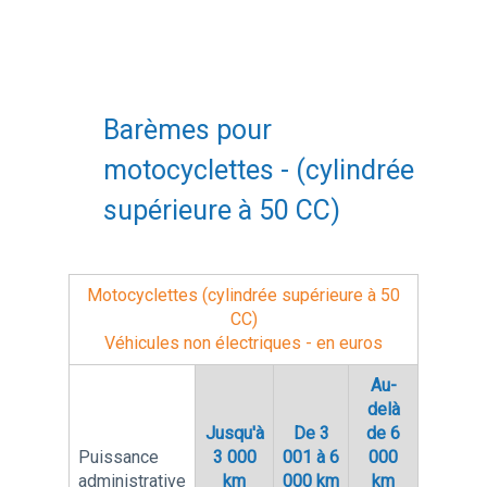
Barèmes pour
motocyclettes - (cylindrée
supérieure à 50 CC)
Motocyclettes (cylindrée supérieure à 50
CC)
Véhicules non électriques - en euros
Au-
delà
Jusqu'à
De 3
de 6
Puissance
3 000
001 à 6
000
administrative
km
000 km
km